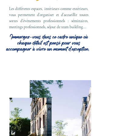
Les différents espaces, intérieurs comme extérieurs,
vous permettent d’organiser et d’accueillir toutes
sortes d’évènements professionnels : séminaires,
meetings professionnels, séjour de team building...
Immergez-vous dans ce cadre unique où
chaque détail est pensé pour vous
accompagner à vivre un moment d’exception.