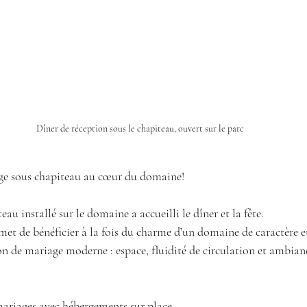
Dîner de réception sous le chapiteau, ouvert sur le parc
ge sous chapiteau au cœur du domaine!
eau installé sur le domaine a accueilli le dîner et la fête.
met de bénéficier à la fois du charme d’un domaine de caractère e
on de mariage moderne : espace, fluidité de circulation et ambianc
mariages avec hébergements sur place