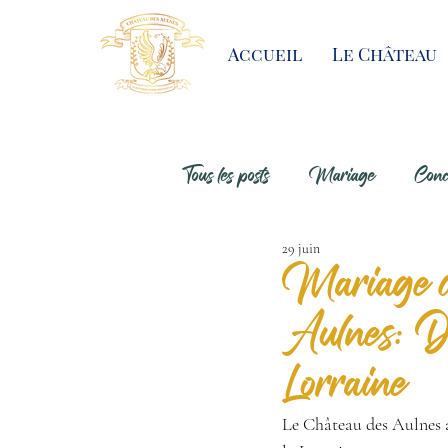
Accueil
Le Château
Tous les posts
Mariage
Conco
29 juin
Mariage de
Aulnes: Do
Lorraine
Le Château des Aulnes a