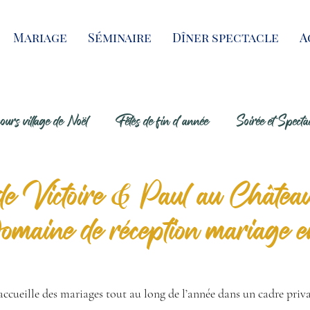
Mariage
Séminaire
Dîner spectacle
A
urs village de Noël
Fêtes de fin d'année
Soirée et Specta
 Victoire & Paul au Château
maine de réception mariage e
ccueille des mariages tout au long de l’année dans un cadre priva