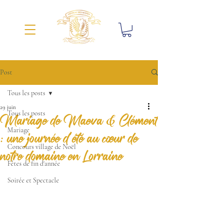
Post
Tous les posts
29 juin
Tous les posts
Mariage de Maeva & Clément
Mariage
: une journée d'été au cœur de
Concours village de Noël
notre domaine en Lorraine
Fêtes de fin d'année
Soirée et Spectacle