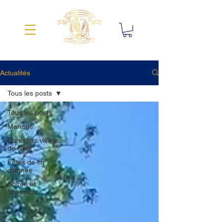
Actualités
Tous les posts
Tous les posts
Mariage
Concours village
de Noël
Fêtes de fin
d'année
Soirée et
Spectacle