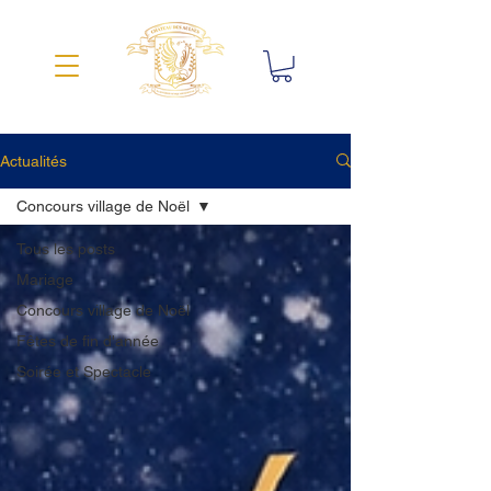
Actualités
Concours village de Noël
Tous les posts
Mariage
Concours village de Noël
Fêtes de fin d'année
Soirée et Spectacle